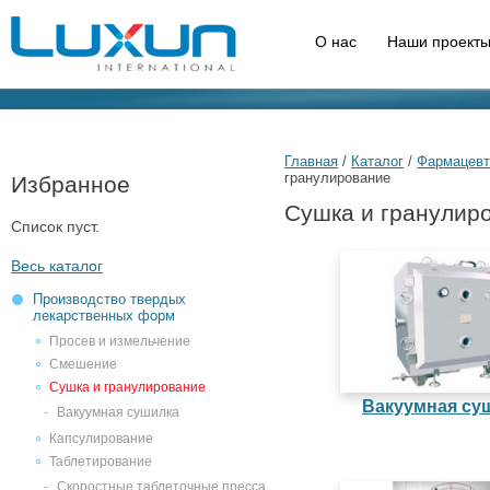
О нас
Наши проекты
Главная
/
Каталог
/
Фармацевт
гранулирование
Избранное
Сушка и гранулир
Список пуст.
Весь каталог
Производство твердых
лекарственных форм
Просев и измельчение
Смешение
Сушка и гранулирование
Вакуумная су
Вакуумная сушилка
Капсулирование
Таблетирование
Скоростные таблеточные пресса