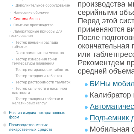
производства м
Дополнительное оборудование
серийными объ
Нанесение оболочки
Система бинов
Перед этой сис
Опытное производство
применяются ви
Лабораторные приборы для
тестирования
После подготов
Тестер времени распада
окончательная 
таблеток
или таблетпрес
Электромагнитная мешалка
Тестер измерения точки
Рекоментдем п
температуры плавления
средней объема
Тестер истираемости таблеток
Тестер твердости таблеток
БИНы моби
Тестер растворимости таблеток
Тестер сыпучести и насыпной
плотности
Калибратор
Тестер толщины таблетки и
желатиновых капсул
Автоматичес
Розлив жидких лекарственных
Подъемник 
форм
Производство мягких
Мобильная 
лекарственных средств