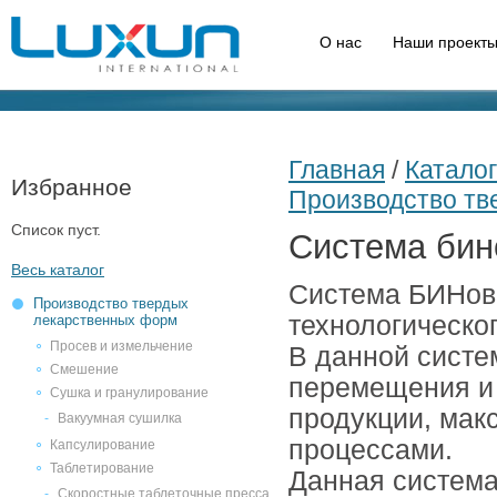
О нас
Наши проекты
Главная
/
Каталог
Избранное
Производство тв
Список пуст.
Система бин
Весь каталог
Система БИНов
Производство твердых
технологическо
лекарственных форм
Просев и измельчение
В данной систе
Смешение
перемещения и
Сушка и гранулирование
продукции, ма
Вакуумная сушилка
процессами.
Капсулирование
Таблетирование
Данная система
Скоростные таблеточные пресса