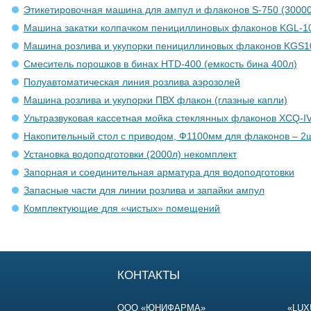
Этикетировочная машина для ампул и флаконов S-750 (30000
Машина закатки колпачком пенициллиновых флаконов KGL-10
Машина розлива и укупорки пенициллиновых флаконов KGS1
Смеситель порошков в бинах HTD-400 (емкость бина 400л)
Полуавтоматическая линия розлива аэрозолей
Машина розлива и укупорки ПВХ флакон (глазные капли)
Ультразвуковая кассетная мойка стеклянных флаконов ХСQ-I
Накопительный стол с приводом, Ф1100мм для флаконов – 2
Установка водоподготовки (2000л) некомплект
Запорная и соединительная арматура для водоподготовки
Запасные части для линии розлива и запайки ампул
Комплектующие для «чистых» помещений
КОНТАКТЫ
ООО «ЮНИФАРМА»
«LUX