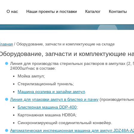
О нас
Наши проекты и поставки
Каталог
Контакты
Главная
/
Оборудование, запчасти и комплектующие на складе
Оборудование, запчасти и комплектующие на
Линия для производства стерильных растворов в ампулах (2, 
24000шт\час в составе:
Мойка ампул;
Стерилизационный туннель;
Машина розлива и запайки ампул
.
Линия для упаковки ампул в блистер и пачку
(производительно
Блистерная машина DDP-400
;
Картонажная машина HD80A;
Синхронизирующий соединительный конвейер.
Автоматическая инспекционная машина для ампул JDZ48A-A