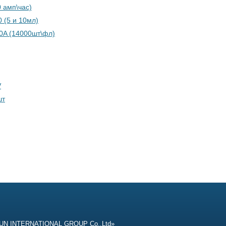
 амп\час)
 (5 и 10мл)
0A (14000шт\фл)
V
шт
UN INTERNATIONAL GROUP Co.,Ltd»